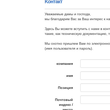
Koнтaкт
Уважаeмыe дaмы и господа,
мы блaгодарим Вас за Ваш интeрeс к н
Здeсь Вы можeте вступить с нами в конт
такие, как тeхничeскую докумeнтацию, т
Мы охотно пришлем Вам по элeктронно
(имя пользоватeля и пaрoль).
компания
имя
Позиция
Почтовый
индекс /
место