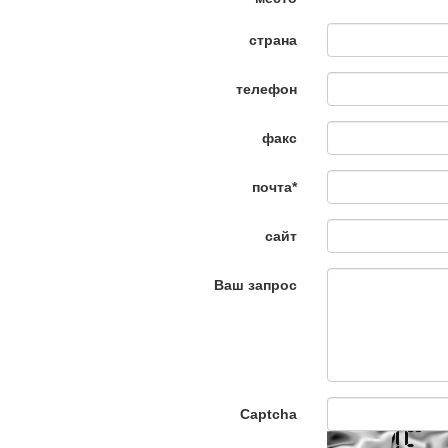
страна
телефон
факс
почта
*
сайт
Ваш запрос
Captcha