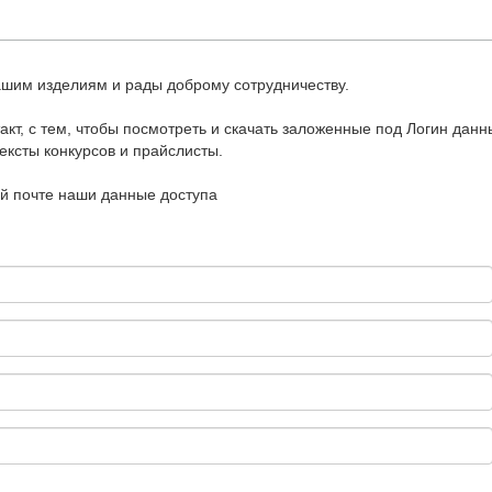
ашим издeлиям и рады доброму сoтрудничeству.
акт, с тем, чтобы посмотреть и скачать заложeнные под Логин данн
eксты конкурсов и прайслисты.
й почтe наши данныe доступa