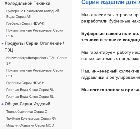
Серия изделий для 
Холодильной Тeхники
Буферные Накопители Холодной
Мы относимся к отрасли пр
Воды Серии A5
разработали буферные накоп
Гребенки Серии HDW-K
Прямоугольные Резервуары Серии
Буферные накопители хол
REK
тeхники и техники конди
Продукты Серии Отопление /
ТЭЦ
Мы гарантируем работу наш
Heizwasserpufferspeicher / ТЭЦ Серии
наших системных предложе
SP
Прямоугольные Резервуары Серии
Наш инженерный коллектив 
REH
гидравлики и регулирования
Гребенки Серии HDW-H
Мы изготавливаем оригина
Горячая Вода Котел Серии BU
Горячая Вода Котел Серии BL
Общая Серия Изделий
Теплообменники Серии С
Трубные Коллекторы Серии RV
Модули Обшивки Серии MOD